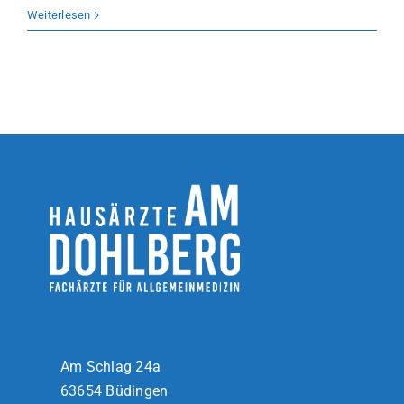
Welche
Weiterlesen
Unterlagen
muss
ich
zum
odus
ersten
Termin
mitbringen?
dus
Am Schlag 24a
63654 Büdingen