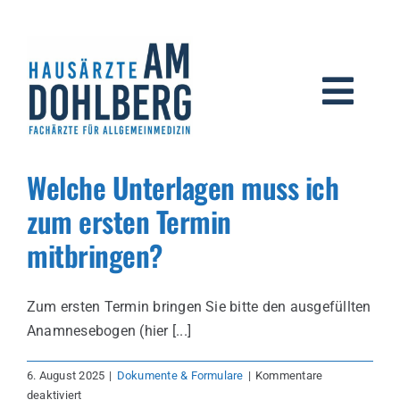
Zum
Inhalt
springen
Navig
umsc
Die Praxis
Welche Unterlagen muss ich
zum ersten Termin
Informationen
mitbringen?
Rechtliche Hinweise
Zum ersten Termin bringen Sie bitte den ausgefüllten
Anamnesebogen (hier [...]
us
6. August 2025
|
Dokumente & Formulare
|
Kommentare
für
deaktiviert