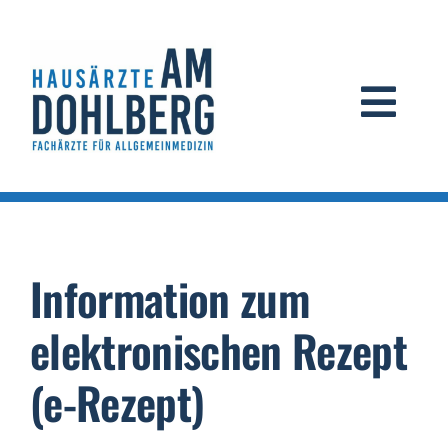
Zum
Inhalt
springen
Navig
umsc
Die Praxis
Informationen
Information zum
Rechtliche Hinweise
elektronischen Rezept
(e-Rezept)
us